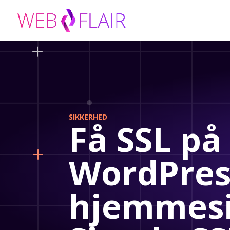
SIKKERHED
Få SSL på
WordPres
hjemmesi