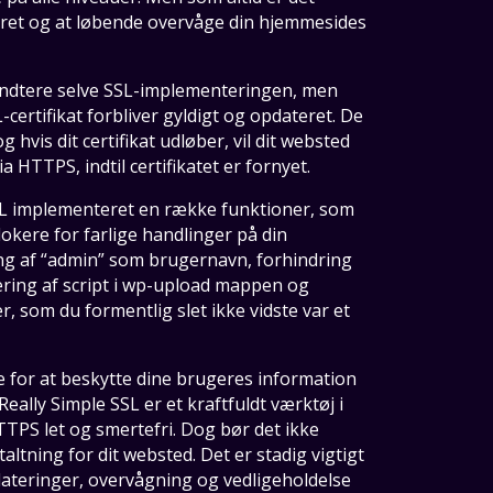
teret og at løbende overvåge din hjemmesides
håndtere selve SSL-implementeringen, men
SL-certifikat forbliver gyldigt og opdateret. De
og hvis dit certifikat udløber, vil dit websted
 HTTPS, indtil certifikatet er fornyet.
SSL implementeret en række funktioner, som
okere for farlige handlinger på din
ing af “admin” som brugernavn, forhindring
ring af script i wp-upload mappen og
 som du formentlig slet ikke vidste var et
de for at beskytte dine brugeres information
ally Simple SSL er et kraftfuldt værktøj i
TPS let og smertefri. Dog bør det ikke
tning for dit websted. Det er stadig vigtigt
ateringer, overvågning og vedligeholdelse