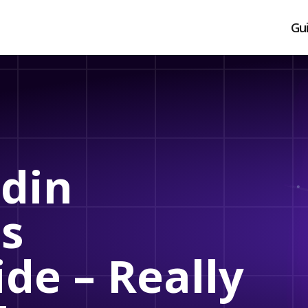
Gu
 din
s
de – Really