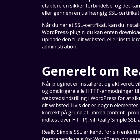
etablere en sikker forbindelse, og det k
eller gennem en uafhængig SSL-certifika
Når du har et SSL-certifikat, kan du insta
WordPress-plugin: du kan enten download
uploade den til dit websted, eller installe
administration.
Generelt om Rea
Når pluginet er installeret og aktiveret, vi
og omdirigere alle HTTP-anmodninger til
webstedsindstilling i WordPress for at sik
dit websted. Hvis der er nogen elementer p
korrekt på grund af “mixed content” prob
indlæst over HTTP), vil Really Simple SSL
Really Simple SSL er kendt for sin enkelth
fremragende valg for WordPress-brugere p