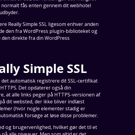
an normalt fås enten gennem dit webhotel
tudbyder.
llere Really Simple SSL ligesom enhver anden
e den fra WordPress plugin-biblioteket og
re den direkte fra din WordPress
lly Simple SSL
l det automatisk registrere dit SSL-certifikat
 HTTPS. Det opdaterer også din
re, at alle links peger på HTTPS-versionen af
å dit websted, der ikke bliver indlæst
lemer (hvor nogle elementer stadig er
 automatisk forsøge at løse disse problemer.
ed og brugervenlighed, hvilket gør det til et
å alle niveauer. Men som altid er det