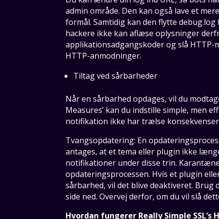
admin område. Den kan også lave et mere
formål. Samtidig kan den flytte debug.log f
hackere ikke kan aflæse oplysninger derf
applikationsadgangskoder og slå HTTP-met
HTTP-anmodninger.
Tiltag ved sårbarheder
Når en sårbarhed opdages, vil du modtage 
Measures’ kan du indstille simple, men effe
notifikation ikke har trælse konsekvenser
Tvangsopdatering: En opdateringsproces vi
antages, at et tema eller plugin ikke læng
notifikationer under disse trin. Karantæne
opdateringsprocessen. Hvis et plugin eller
sårbarhed, vil det blive deaktiveret. Brug
side ned. Overvej derfor, om du vil slå dette 
Hvordan fungerer Really Simple SSL’s