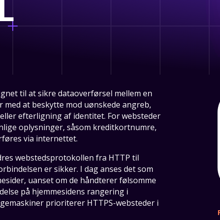
L
gnet til at sikre dataoverførsel mellem en
r med at beskytte mod uønskede angreb,
ler efterligning af identitet. For websteder
sonlige oplysninger, såsom kreditkortnumre,
føres via internettet.
res webstedsprotokollen fra HTTP til
forbindelsen er sikker. I dag anses det som
mmesider, uanset om de håndterer følsomme
flydelse på hjemmesidens rangering i
øgemaskiner prioriterer HTTPS-websteder i