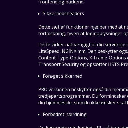
frontend og backend.
Sikkerhedsheaders
Dette sæt af funktioner hjælper med at ned
forfalskning, tyveri af loginoplysninger 
Dette virker uafhængigt af din serverop
LiteSpeed, NGINX mm. Den beskytter også
Content-Type-Options, X-Frame-Options og
Transport Security og opsætter HSTS Prel
Forøget sikkerhed
PRO versionen beskytter også din hjemmes
tredjepartsprogrammer. Du formindsker de
din hjemmeside, som du ikke ønsker skal 
Forbedret hærdning
Du kan ændre din log ind URL, så bots har 