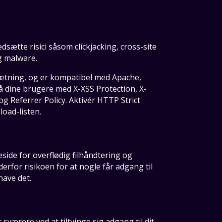
sætte risici såsom clickjacking, cross-site
og malware.
sætning, og er kompatibel med Apache,
 dine brugere med X-XSS Protection, X-
 Referrer Policy. Aktivér HTTP Strict
oad-listen.
ide for overflødig filhåndtering og
rfor risikoen for at nogle får adgang til
have det.
sværere ved at tiltvinge sig adgang til dit