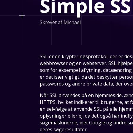
Simple SS
Skrevet af Michael
SSL er en krypteringsprotokol, der er desi
webbrowser og en webserver. SSL hjælpe
som for eksempel aflytning, dataændring el
er det især vigtigt, da det beskytter per
passwords og andre private data, der over
Når SSL anvendes på en hjemmeside, ænd
HTTPS, hvilket indikerer til brugerne, at 
en selvfølge at anvende SSL på alle hje
oplysninger eller ej, da det også har ind
søgemaskinerne, idet Google og andre s
deres søgeresultater.