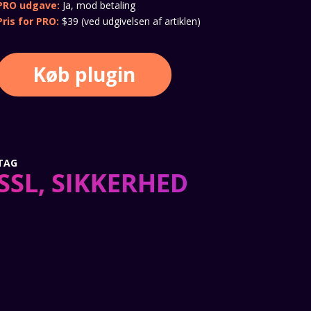
PRO udgave:
Ja, mod betaling
Pris for PRO:
$39 (ved udgivelsen af artiklen)
Køb plugin
TAG
SSL, SIKKERHED