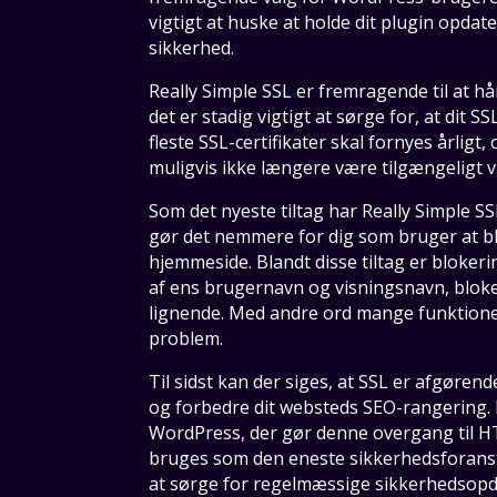
vigtigt at huske at holde dit plugin opda
sikkerhed.
Really Simple SSL er fremragende til at 
det er stadig vigtigt at sørge for, at dit S
fleste SSL-certifikater skal fornyes årligt, 
muligvis ikke længere være tilgængeligt via
Som det nyeste tiltag har Really Simple 
gør det nemmere for dig som bruger at bl
hjemmeside. Blandt disse tiltag er bloker
af ens brugernavn og visningsnavn, bloke
lignende. Med andre ord mange funktioner,
problem.
Til sidst kan der siges, at SSL er afgøren
og forbedre dit websteds SEO-rangering. Re
WordPress, der gør denne overgang til HT
bruges som den eneste sikkerhedsforanstal
at sørge for regelmæssige sikkerhedsopd