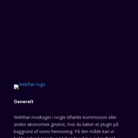
hjemmeside. Med BBpress kan du oprette
og administrere et forum på samme...
Generelt
Webflair modtager i nogle tilfælde kommission eller
anden økonomisk gevinst, hvis du køber et plugin på
baggrund af vores henvisning. På den måde kan vi